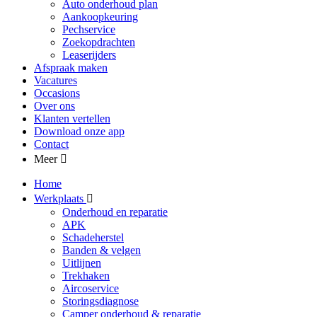
Auto onderhoud plan
Aankoopkeuring
Pechservice
Zoekopdrachten
Leaserijders
Afspraak maken
Vacatures
Occasions
Over ons
Klanten vertellen
Download onze app
Contact
Meer
Home
Werkplaats
Onderhoud en reparatie
APK
Schadeherstel
Banden & velgen
Uitlijnen
Trekhaken
Aircoservice
Storingsdiagnose
Camper onderhoud & reparatie