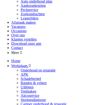
Auto onderhoud plan
Aankoopkeuring
Pechservice
Zoekopdrachten
Leaserijders
Afspraak maken
Vacatures
Occasions
Over ons
Klanten vertellen
Download onze app
Contact
Meer
Home
Werkplaats
Onderhoud en reparatie
APK
Schadeherstel
Banden & velgen
Uitlijnen
Trekhaken
Aircoservice
Storingsdiagnose
Camper onderhoud & reparatie