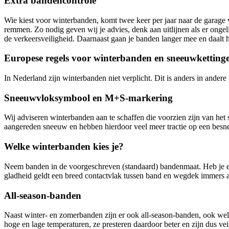
Extra bandencontrole
Wie kiest voor winterbanden, komt twee keer per jaar naar de garage 
remmen. Zo nodig geven wij je advies, denk aan uitlijnen als er ongel
de verkeersveiligheid. Daarnaast gaan je banden langer mee en daalt h
Europese regels voor winterbanden en sneeuwketting
In Nederland zijn winterbanden niet verplicht. Dit is anders in ande
Sneeuwvloksymbool en M+S-markering
Wij adviseren winterbanden aan te schaffen die voorzien zijn van 
aangereden sneeuw en hebben hierdoor veel meer tractie op een bes
Welke winterbanden kies je?
Neem banden in de voorgeschreven (standaard) bandenmaat. Heb je erg
gladheid geldt een breed contactvlak tussen band en wegdek immers a
All-season-banden
Naast winter- en zomerbanden zijn er ook all-season-banden, ook we
hoge en lage temperaturen, ze presteren daardoor beter en zijn dus v