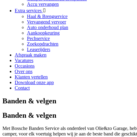
Accu vervangen
Extra services
Haal & Brengservice
Vervangend vervoer
Auto onderhoud plan
Aankoopkeuring
Pechservice
Zoekopdrachten
Leaserijders
Afspraak maken
Vacatures
Occasions
Over ons
Klanten vertellen
Download onze app
Contact
Banden & velgen
Banden & velgen
Met Bossche Banden Service als onderdeel van Olie&zo Garage, hebben
camper, voor elk voertuig helpen wij je aan de beste band die geschikt