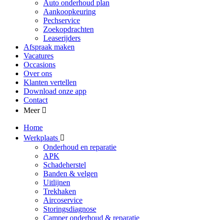
Auto onderhoud plan
Aankoopkeuring
Pechservice
Zoekopdrachten
Leaserijders
Afspraak maken
Vacatures
Occasions
Over ons
Klanten vertellen
Download onze app
Contact
Meer
Home
Werkplaats
Onderhoud en reparatie
APK
Schadeherstel
Banden & velgen
Uitlijnen
Trekhaken
Aircoservice
Storingsdiagnose
Camper onderhoud & reparatie