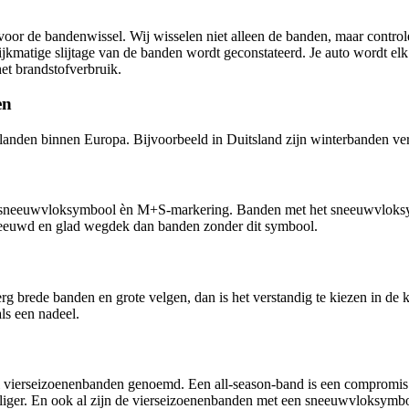
voor de bandenwissel. Wij wisselen niet alleen de banden, maar controle
ijkmatige slijtage van de banden wordt geconstateerd. Je auto wordt el
et brandstofverbruik.
en
re landen binnen Europa. Bijvoorbeeld in Duitsland zijn winterbanden v
het sneeuwvloksymbool èn M+S-markering. Banden met het sneeuwvloks
neeuwd en glad wegdek dan banden zonder dit symbool.
 brede banden en grote velgen, dan is het verstandig te kiezen in de 
ls een nadeel.
l vierseizoenenbanden genoemd. Een all-season-band is een compromis.
eiliger. En ook al zijn de vierseizoenenbanden met een sneeuwvloksymbo