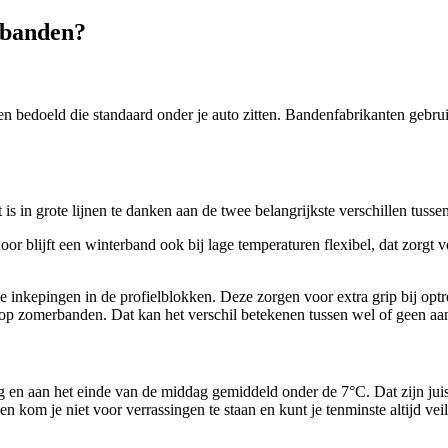
-banden?
edoeld die standaard onder je auto zitten. Bandenfabrikanten gebruik
 is in grote lijnen te danken aan de twee belangrijkste verschillen tuss
oor blijft een winterband ook bij lage temperaturen flexibel, dat zorg
eve inkepingen in de profielblokken. Deze zorgen voor extra grip bij o
o op zomerbanden. Dat kan het verschil betekenen tussen wel of geen aan
roeg en aan het einde van de middag gemiddeld onder de 7°C. Dat zijn j
n kom je niet voor verrassingen te staan en kunt je tenminste altijd veil