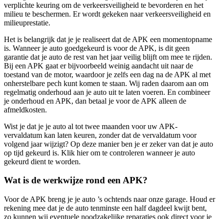
verplichte keuring om de verkeersveiligheid te bevorderen en het
milieu te beschermen. Er wordt gekeken naar verkeersveiligheid en
milieuprestatie.
Het is belangrijk dat je je realiseert dat de APK een momentopname
is. Wanneer je auto goedgekeurd is voor de APK, is dit geen
garantie dat je auto de rest van het jaar veilig blijft om mee te rijden.
Bij een APK gaat er bijvoorbeeld weinig aandacht uit naar de
toestand van de motor, waardoor je zelfs een dag na de APK al met
onherstelbare pech kunt komen te staan. Wij raden daarom aan om
regelmatig onderhoud aan je auto uit te laten voeren. En combineer
je onderhoud en APK, dan betaal je voor de APK alleen de
afmeldkosten.
Wist je dat je je auto al tot twee maanden voor uw APK-
vervaldatum kan laten keuren, zonder dat de vervaldatum voor
volgend jaar wijzigt? Op deze manier ben je er zeker van dat je auto
op tijd gekeurd is. Klik hier om te controleren wanneer je auto
gekeurd dient te worden.
Wat is de werkwijze rond een APK?
Voor de APK breng je je auto ’s ochtends naar onze garage. Houd er
rekening mee dat je de auto tenminste een half dagdeel kwijt bent,
zo kunnen wij eventuele noodzakelijke reparaties ook direct voor je