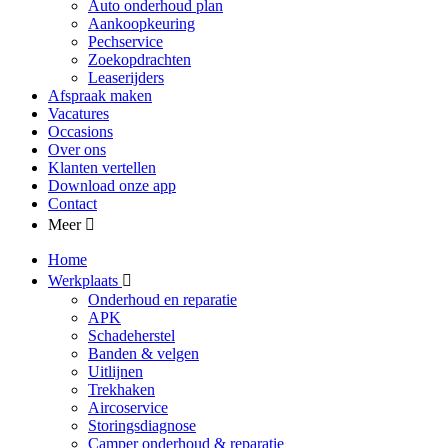
Auto onderhoud plan
Aankoopkeuring
Pechservice
Zoekopdrachten
Leaserijders
Afspraak maken
Vacatures
Occasions
Over ons
Klanten vertellen
Download onze app
Contact
Meer
Home
Werkplaats
Onderhoud en reparatie
APK
Schadeherstel
Banden & velgen
Uitlijnen
Trekhaken
Aircoservice
Storingsdiagnose
Camper onderhoud & reparatie