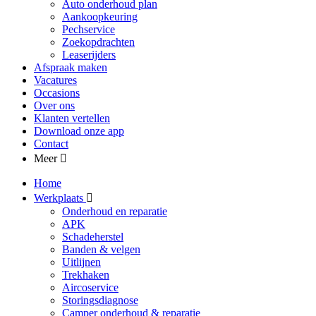
Auto onderhoud plan
Aankoopkeuring
Pechservice
Zoekopdrachten
Leaserijders
Afspraak maken
Vacatures
Occasions
Over ons
Klanten vertellen
Download onze app
Contact
Meer
Home
Werkplaats
Onderhoud en reparatie
APK
Schadeherstel
Banden & velgen
Uitlijnen
Trekhaken
Aircoservice
Storingsdiagnose
Camper onderhoud & reparatie