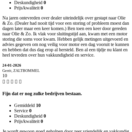
Deskundigheid
0
Prijs/kwaliteit
0
Na jaren ontevreden over dealer uiteindelijk over gestapt naar Olie
& Zo. (Dealer had nooit tijd voor een storing of probleem moest dan
dagen later maar een keer komen.) Ben toen een keer door gereden
naar Olie & Zo. Ik vlak voor sluitingstijd aan, kwam met een motor
storing die soms voor kwam. Hebben gelijk metingen uitgevoerd en
advies gegeven om nog veilig voor motor een dag vooruit te kunnen
en hebben dat dus dag erop al hersteld. Ben al een tijdje nu klant en
heel tevreden over hun vakkundigheid en service.
24-01-2026
Gerrit, ZALTBOMMEL
10
Fijn dat er nog zulke bedrijven bestaan.
Gemiddeld
10
Service
0
Deskundigheid
0
Prijs/kwaliteit
0
Je wordt gewoon goed geholpen door zeer vriendelijk en vakkundig