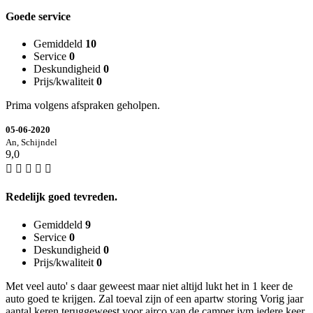
Goede service
Gemiddeld
10
Service
0
Deskundigheid
0
Prijs/kwaliteit
0
Prima volgens afspraken geholpen.
05-06-2020
An, Schijndel
9,0
Redelijk goed tevreden.
Gemiddeld
9
Service
0
Deskundigheid
0
Prijs/kwaliteit
0
Met veel auto' s daar geweest maar niet altijd lukt het in 1 keer de
auto goed te krijgen. Zal toeval zijn of een apartw storing Vorig jaar
aantal keren teruggeweest voor airco van de camper ivm iedere keer