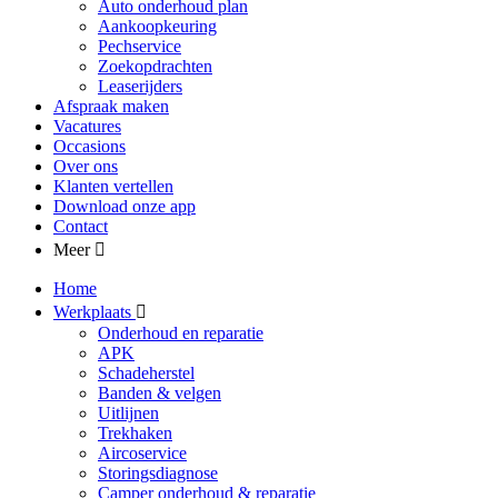
Auto onderhoud plan
Aankoopkeuring
Pechservice
Zoekopdrachten
Leaserijders
Afspraak maken
Vacatures
Occasions
Over ons
Klanten vertellen
Download onze app
Contact
Meer
Home
Werkplaats
Onderhoud en reparatie
APK
Schadeherstel
Banden & velgen
Uitlijnen
Trekhaken
Aircoservice
Storingsdiagnose
Camper onderhoud & reparatie