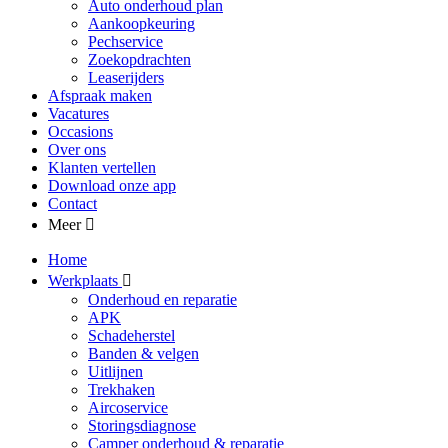
Auto onderhoud plan
Aankoopkeuring
Pechservice
Zoekopdrachten
Leaserijders
Afspraak maken
Vacatures
Occasions
Over ons
Klanten vertellen
Download onze app
Contact
Meer
Home
Werkplaats
Onderhoud en reparatie
APK
Schadeherstel
Banden & velgen
Uitlijnen
Trekhaken
Aircoservice
Storingsdiagnose
Camper onderhoud & reparatie